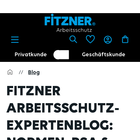
alt springen
Privatkunde
Geschäftskunde
Kundenumschalter
Händler
//
Blog
FITZNER
ARBEITSSCHUTZ-
EXPERTENBLOG:
NORMEN, PSA &