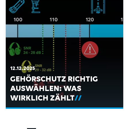
12.12.2025
GEHÖRSCHUTZ RICHTIG
AUSWÄHLEN: WAS
WIRKLICH ZÄHLT
Seite
Seite
1
2