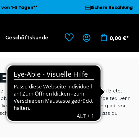
 von 1-5 Tagen**
Sichere Bezahlung
Geschäftskunde
0,00 €*
LEDER
 ist nicht nur robust und langlebig, sondern bietet
 ob für Handwerker, Schweißer oder Forstarbeiter. Denn
sen kann. Dank der natürlichen Anpassungsfähigkeit von
schneiderter Anzug für deine Hände – nur dass du