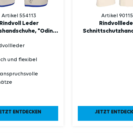
Artikel 554113
Artikel 90115
Rindvoll Leder
Rindvolllede
shandschuhe, "Odin",
Schnittschutzhan
natur
"See", Level D, 15c
dvollleder
ch und flexibel
 anspruchsvolle
sätze
ETZT ENTDECKEN
JETZT ENTDEC