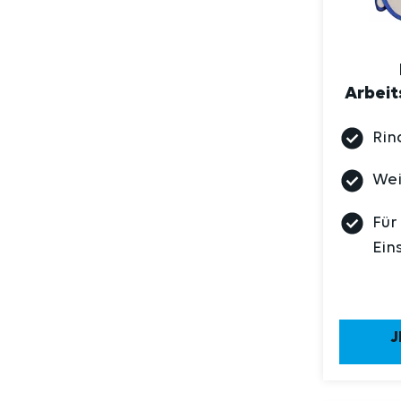
Arbeit
Rin
Wei
Für
Ein
J