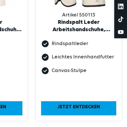
Artikel 550113
r
Rindspalt Leder
dschuh,
Arbeitshandschuhe,
m Stulpe
"Friese", natur
Rindspaltleder
Leichtes Innenhandfutter
Canvas-Stulpe
KEN
JETZT ENTDECKEN