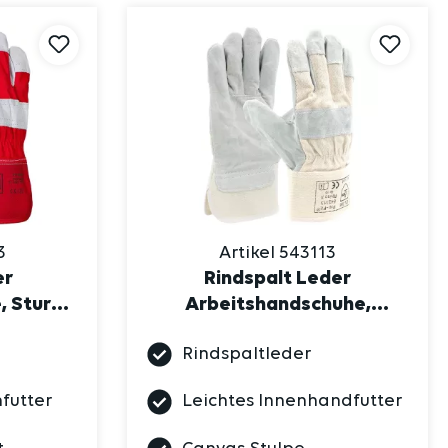
3
Artikel 543113
er
Rindspalt Leder
, Sturm,
Arbeitshandschuhe,
t, rot
88CBWA, natur
Rindspaltleder
futter
Leichtes Innenhandfutter