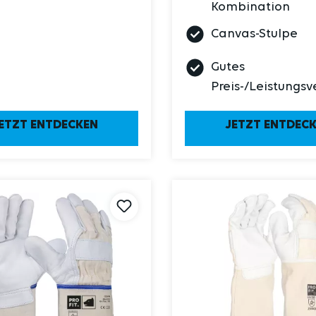
Kombination
Canvas-Stulpe
Gutes
Preis-/Leistungsv
ETZT ENTDECKEN
JETZT ENTDEC