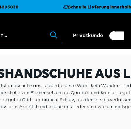
74293030
Schnelle Lieferung innerhalb
 erscheinen beim Tippen.
Privatkunde
Kundenumschalter
Händler
TSHANDSCHUHE AUS 
tshandschuhe aus Leder die erste Wahl. Kein Wunder – Leder
dschuhe von Fitzner setzen auf Qualität und Komfort, egal
en guten Griff – er braucht Schutz, auf den er sich verlas
assform. Arbeitshandschuhe aus Leder sind wie ein maßge