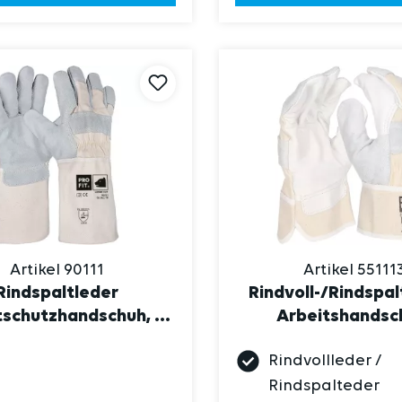
Artikel 90111
Artikel 55111
Rindspaltleder
Rindvoll-/Rindspal
tschutzhandschuh, 15
Arbeitshandsc
 Stulpe, Level E
"Krabbe", nat
Rindvollleder /
Rindspalteder