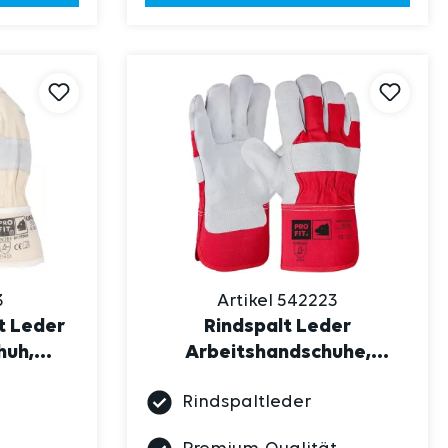
3
Artikel 542223
t Leder
Rindspalt Leder
huh,
Arbeitshandschuhe,
ur
"Seemann", gefüttert, rot
Rindspaltleder