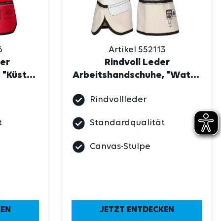
6
Artikel 552113
der
Rindvoll Leder
 "Küste",
Arbeitshandschuhe, "Watt",
natur
Rindvollleder
t
Standardqualität
Canvas-Stulpe
KEN
JETZT ENTDECKEN