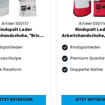
Artikel 550117
Artikel 55011
indspalt Leder
Rindspalt Le
shandschuhe, "Brise",
Arbeitshandschuhe,
natur 11
rot
dspaltleder
Rindspaltleder
vas-Stulpe
Premium Qualitä
e Passform
Doppelte Nähte
ETZT ENTDECKEN
JETZT ENTDEC