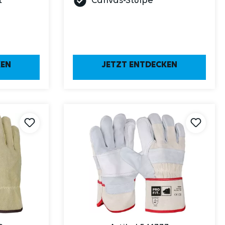
t
Canvas-Stulpe
KEN
JETZT ENTDECKEN