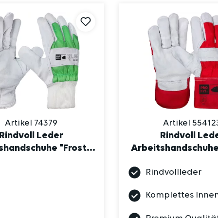
Artikel 74379
Artikel 55412
Rindvoll Leder
Rindvoll Led
shandschuhe "Frost",
Arbeitshandschuhe
ickbund, gefüttert
komplett-gefütter
Rindvollleder
Komplettes Innen