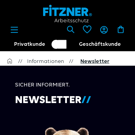
alt springen
Privatkunde
Geschäftskunde
Kundenumschalter
Händler
//
Informationen
//
Newsletter
SICHER INFORMIERT.
NEWSLETTER