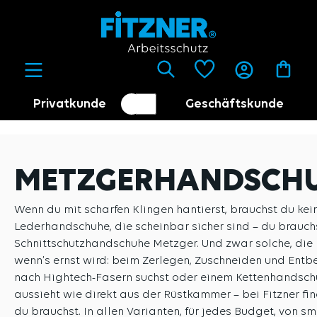
alt springen
Privatkunde
Geschäftskunde
Kundenumschalter
Händler
METZGERHANDSCH
Wenn du mit scharfen Klingen hantierst, brauchst du kei
Lederhandschuhe, die scheinbar sicher sind – du brauch
Schnittschutzhandschuhe Metzger. Und zwar solche, die
wenn’s ernst wird: beim Zerlegen, Zuschneiden und Entb
nach Hightech-Fasern suchst oder einem Kettenhandsch
aussieht wie direkt aus der Rüstkammer – bei Fitzner fi
du brauchst. In allen Varianten, für jedes Budget, von sm