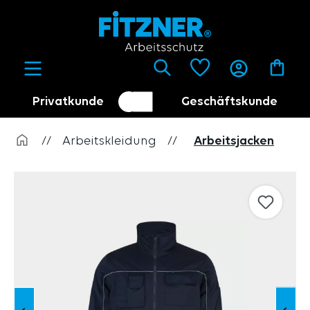
alt springen
Privatkunde
Geschäftskunde
Kundenumschalter
Händler
//
Arbeitskleidung
//
Arbeitsjacken
Bildergalerie überspringen