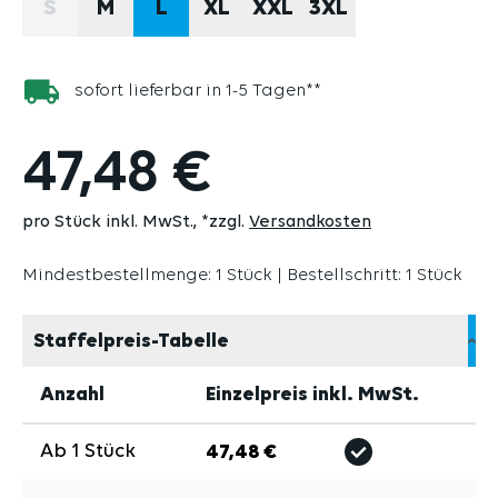
S
M
L
XL
XXL
3XL
(DIESE OPTION IST ZURZEIT NICHT VERFÜGBAR.)
sofort lieferbar in 1-5 Tagen**
47,48 €
pro Stück inkl. MwSt.
*zzgl.
Versandkosten
Mindestbestellmenge: 1 Stück | Bestellschritt: 1 Stück
Staffelpreis-Tabelle
Anzahl
Einzelpreis inkl. MwSt.
Ab
1
Stück
47,48 €