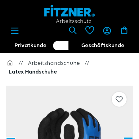
alt springen
Privatkunde
Geschäftskunde
Kundenumschalter
Händler
//
Arbeitshandschuhe
//
Latex Handschuhe
Bildergalerie überspringen