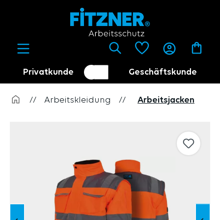
alt springen
Privatkunde
Geschäftskunde
Kundenumschalter
Händler
//
Arbeitskleidung
//
Arbeitsjacken
Bildergalerie überspringen