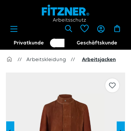
alt springen
Privatkunde
Geschäftskunde
Kundenumschalter
Händler
//
Arbeitskleidung
//
Arbeitsjacken
Bildergalerie überspringen