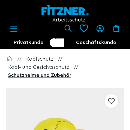
alt springen
Privatkunde
Geschäftskunde
Kundenumschalter
Händler
//
Kopfschutz
//
Kopf- und Gesichtsschutz
//
Schutzhelme und Zubehör
Bildergalerie überspringen