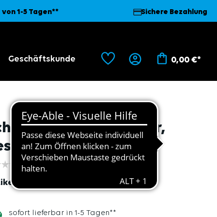
 von 1-5 Tagen**
Sichere Bezahlung
Geschäftskunde
0,00 €*
hutzbrille "Light", klar,
eschlagfrei
ikel
8126
sofort lieferbar in 1-5 Tagen**