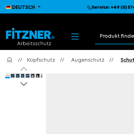
pringen
Zur Hauptnavigation springen
DEUTSCH
Service:
+49 (0) 5
Suchvorschläge
//
Kopfschutz
//
Augenschutz
//
Schut
Bildergalerie überspringen