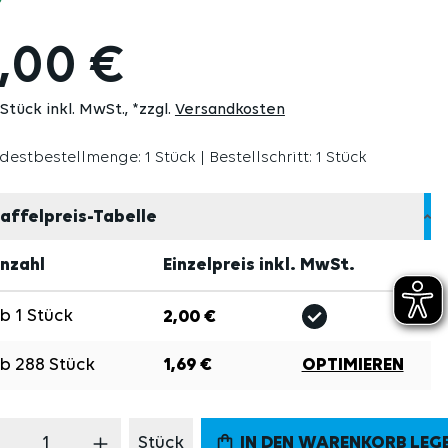
,00 €
 Stück inkl. MwSt.
*zzgl.
Versandkosten
destbestellmenge: 1 Stück | Bestellschritt: 1 Stück
affelpreis-Tabelle
nzahl
Einzelpreis inkl. MwSt.
Ab
1
Stück
2,00 €
Ab
288
Stück
1,69 €
OPTIMIEREN
odukt Anzahl: Gib den gewünschten Wert 
Stück
IN DEN WARENKORB LEG