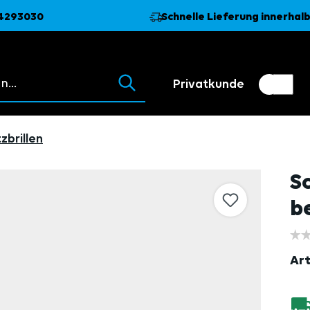
74293030
Schnelle Lieferung innerhalb
 erscheinen beim Tippen.
Privatkunde
Kundenumschalter
Händler
zbrillen
Sc
b
Art