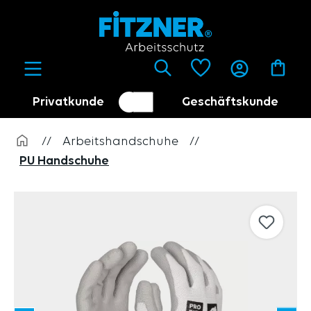
alt springen
Privatkunde
Geschäftskunde
Kundenumschalter
Händler
//
Arbeitshandschuhe
//
PU Handschuhe
Bildergalerie überspringen