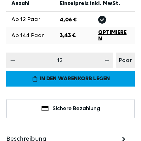
Anzahl
Einzelpreis inkl. MwSt.
Ab
12
Paar
4,06 €
OPTIMIERE
Ab
144
Paar
3,43 €
N
Produkt Anzahl: Gib den gewünschten Wert 
Paar
IN DEN WARENKORB LEGEN
Sichere Bezahlung
Beschreibung