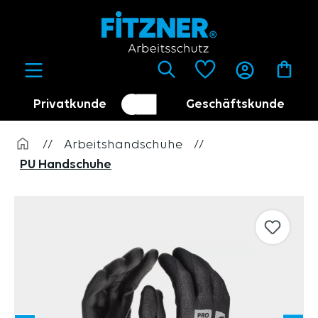
alt springen
Privatkunde
Geschäftskunde
Kundenumschalter
Händler
//
Arbeitshandschuhe
//
PU Handschuhe
Bildergalerie überspringen