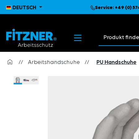
pringen
Zur Hauptnavigation springen
DEUTSCH
Service:
+49 (0) 5
Suchvorschläge
//
Arbeitshandschuhe
//
PU Handschuhe
Bildergalerie überspringen