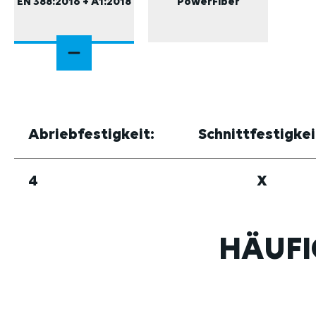
EN 388:2016 + A1:2018
PowerFiber
Abriebfestigkeit:
Schnittfestigkei
4
X
HÄUFI
Produktgalerie überspringen