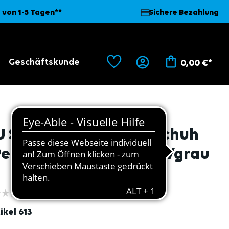
 von 1-5 Tagen**
Sichere Bezahlung
Geschäftskunde
0,00 €*
U Schnittschutzhandschuh
Perfect Cut C", hellblau/grau
ikel
613