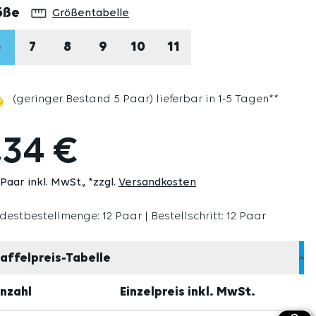
auswählen
öße
Größentabelle
6
7
8
9
10
11
(DIESE OPTION IST ZURZEIT NICHT VERFÜGBAR.)
(geringer Bestand 5 Paar) lieferbar in 1-5 Tagen**
,34 €
 Paar inkl. MwSt.
*zzgl.
Versandkosten
destbestellmenge: 12 Paar | Bestellschritt: 12 Paar
affelpreis-Tabelle
nzahl
Einzelpreis inkl. MwSt.