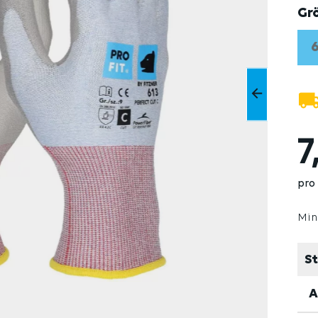
Gr
7
pro
Min
St
A