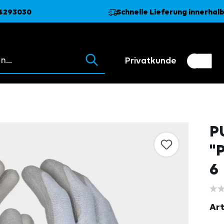
74293030
Schnelle Lieferung innerhalb
 erscheinen beim Tippen.
Privatkunde
Kundenumschalter
Händler
P
"
6
Art