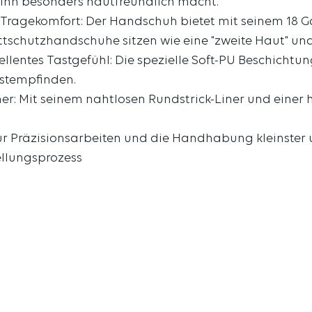
s ihn besonders hautfreundlich macht.
en Tragekomfort: Der Handschuh bietet mit seinem 18 
tschutzhandschuhe sitzen wie eine "zweite Haut" und 
zellentes Tastgefühl: Die spezielle Soft-PU Beschich
astempfinden.
ner: Mit seinem nahtlosen Rundstrick-Liner und eine
ür Präzisionsarbeiten und die Handhabung kleinster u
tellungsprozess