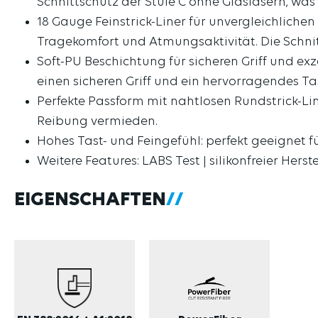
Schnittschutz der Stufe C ohne Glasfasern, wa
18 Gauge Feinstrick-Liner für unvergleichlich
Tragekomfort und Atmungsaktivität. Die Schnit
Soft-PU Beschichtung für sicheren Griff und ex
einen sicheren Griff und ein hervorragendes T
Perfekte Passform mit nahtlosen Rundstrick-Li
Reibung vermieden.
Hohes Tast- und Feingefühl: perfekt geeignet f
Weitere Features: LABS Test | silikonfreier Hers
EIGENSCHAFTEN