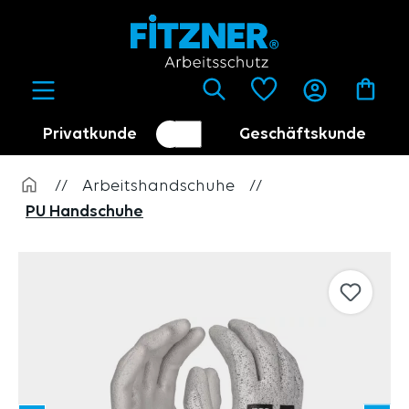
alt springen
Privatkunde
Geschäftskunde
Kundenumschalter
Händler
//
Arbeitshandschuhe
//
PU Handschuhe
Bildergalerie überspringen