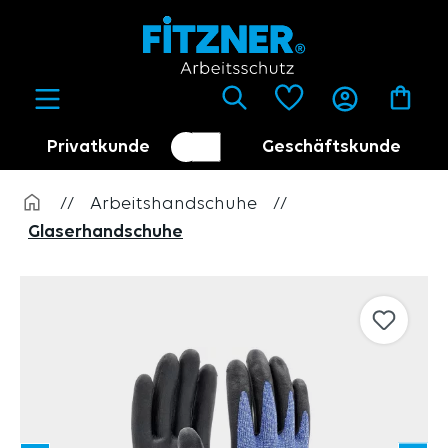
alt springen
Privatkunde
Geschäftskunde
Kundenumschalter
Händler
//
Arbeitshandschuhe
//
Glaserhandschuhe
Bildergalerie überspringen