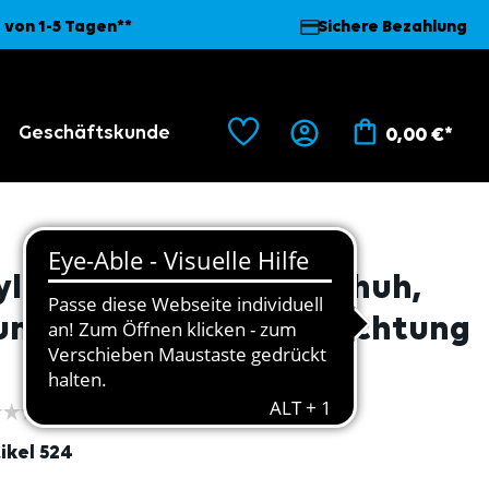
 von 1-5 Tagen**
Sichere Bezahlung
Geschäftskunde
0,00 €*
ylon-Feinstrickhandschuh,
undstrick, ohne Beschichtung
1
ikel
524