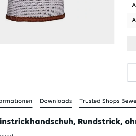
Pr
formationen
Downloads
Trusted Shops Bew
nstrickhandschuh, Rundstrick, oh