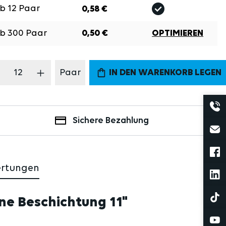
Ab
12
Paar
0,58 €
Ab
300
Paar
0,50 €
OPTIMIEREN
odukt Anzahl: Gib den gewünschten Wert 
Paar
IN DEN WARENKORB LEGEN
Sichere Bezahlung
ertungen
ne Beschichtung 11"