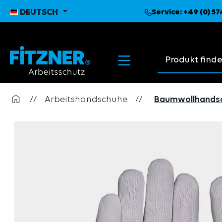
pringen
Zur Hauptnavigation springen
DEUTSCH
Service:
+49 (0) 5
Suchvorschläge
//
Arbeitshandschuhe
//
Baumwollhands
Bildergalerie überspringen