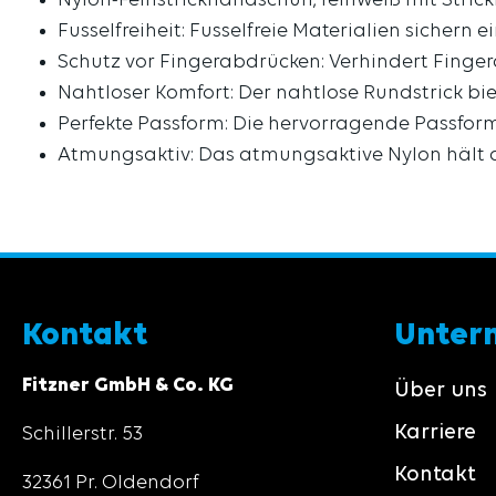
Nylon-Feinstrickhandschuh, reinweiß mit Stric
Fusselfreiheit: Fusselfreie Materialien sichern
Schutz vor Fingerabdrücken: Verhindert Finge
Nahtloser Komfort: Der nahtlose Rundstrick bi
Perfekte Passform: Die hervorragende Passform 
Atmungsaktiv: Das atmungsaktive Nylon hält d
Kontakt
Unter
Fitzner GmbH & Co. KG
Über uns
Karriere
Schillerstr. 53
Kontakt
32361 Pr. Oldendorf