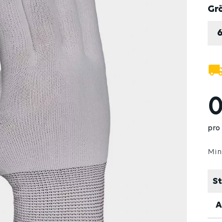
Gr
0
pro
Min
St
A