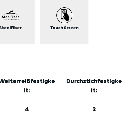
SteelFiber
Touch Screen
Weiterreißfestigke
Durchstichfestigke
it:
it:
4
2