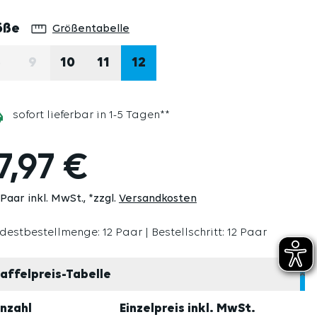
auswählen
öße
Größentabelle
8
9
10
11
12
(DIESE OPTION IST ZURZEIT NICHT VERFÜGBAR.)
(DIESE OPTION IST ZURZEIT NICHT VERFÜGBAR.)
sofort lieferbar in 1-5 Tagen**
7,97 €
 Paar inkl. MwSt.
*zzgl.
Versandkosten
destbestellmenge: 12 Paar | Bestellschritt: 12 Paar
affelpreis-Tabelle
nzahl
Einzelpreis inkl. MwSt.