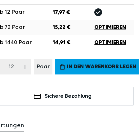
Ab
12
Paar
17,97 €
Ab
72
Paar
15,22 €
OPTIMIEREN
Ab
1440
Paar
14,91 €
OPTIMIEREN
odukt Anzahl: Gib den gewünschten Wert 
Paar
IN DEN WARENKORB LEGEN
Sichere Bezahlung
ertungen