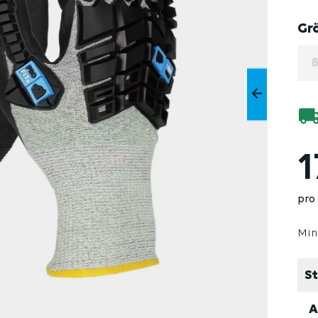
Gr
1
pro
Min
St
A