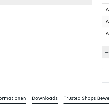
Pr
formationen
Downloads
Trusted Shops Bew