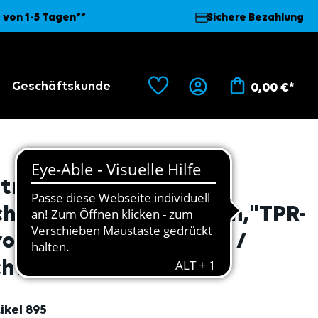
 von 1-5 Tagen**
Sichere Bezahlung
Geschäftskunde
0,00 €*
tril
chnittschutzhandschuh,"TPR-
otector", Level F, grün /
chwarz 12
ikel
895