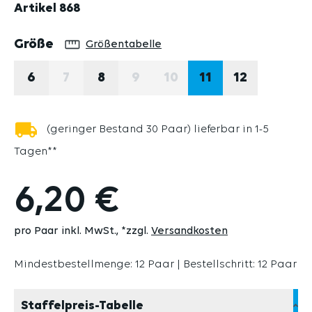
Artikel
868
auswählen
Größe
Größentabelle
6
7
8
9
10
11
12
(DIESE OPTION IST ZURZEIT NICHT VERFÜG
(DIESE OPTION IST ZURZEIT N
(DIESE OPTION IST ZURZ
(geringer Bestand 30 Paar) lieferbar in 1-5
Tagen**
6,20 €
pro Paar inkl. MwSt.
*zzgl.
Versandkosten
Mindestbestellmenge: 12 Paar | Bestellschritt: 12 Paar
Staffelpreis-Tabelle