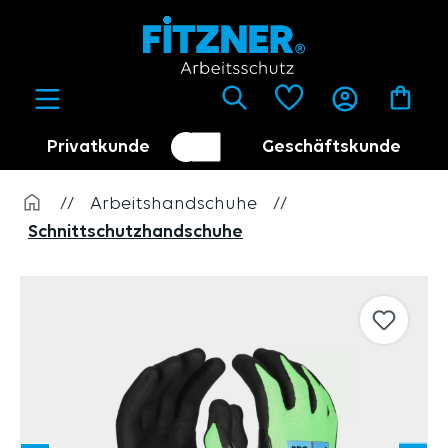
alt springen
Privatkunde
Geschäftskunde
Kundenumschalter
Händler
//
Arbeitshandschuhe
//
Schnittschutzhandschuhe
Bildergalerie überspringen