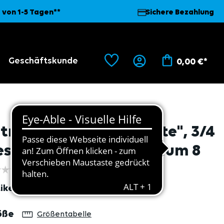
 von 1-5 Tagen**
Sichere Bezahlung
Geschäftskunde
0,00 €*
itril Handschuhe "Wüste", 3/4
eschichtet, gelb, premium 8
ikel
851
auswählen
öße
Größentabelle