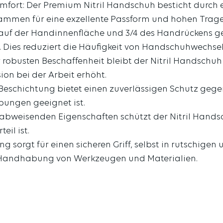
fort: Der Premium Nitril Handschuh besticht durch 
sammen für eine exzellente Passform und hohen Trage
 auf der Handinnenfläche und 3/4 des Handrückens ge
 Dies reduziert die Häufigkeit von Handschuhwechsel
er robusten Beschaffenheit bleibt der Nitril Handschu
ion bei der Arbeit erhöht.
il-Beschichtung bietet einen zuverlässigen Schutz ge
bungen geeignet ist.
sabweisenden Eigenschaften schützt der Nitril Handsc
eil ist.
ung sorgt für einen sicheren Griff, selbst in rutschi
der Handhabung von Werkzeugen und Materialien.