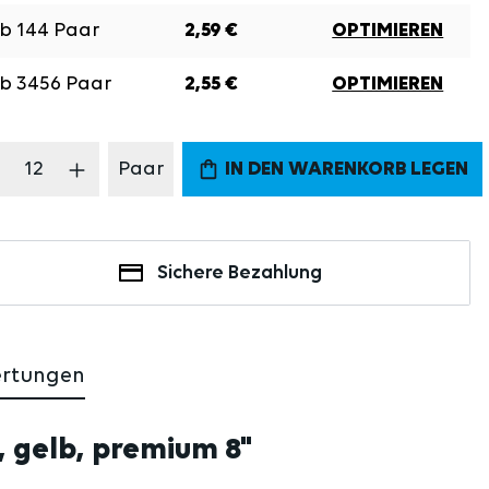
Ab
144
Paar
2,59 €
OPTIMIEREN
Ab
3456
Paar
2,55 €
OPTIMIEREN
odukt Anzahl: Gib den gewünschten Wert 
Paar
IN DEN WARENKORB LEGEN
Sichere Bezahlung
ertungen
, gelb, premium 8"