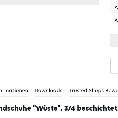
Pr
formationen
Downloads
Trusted Shops Bew
ndschuhe "Wüste", 3/4 beschichtet