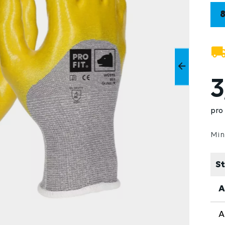
3
pro
Min
St
A