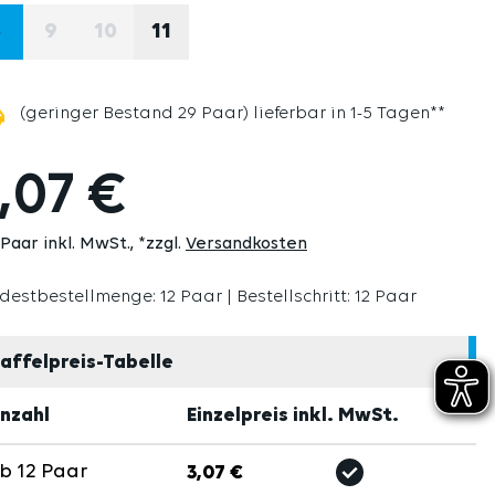
8
9
10
11
(DIESE OPTION IST ZURZEIT NICHT VERFÜGBAR.)
(DIESE OPTION IST ZURZEIT NICHT VERFÜG
(geringer Bestand 29 Paar) lieferbar in 1-5 Tagen**
,07 €
 Paar inkl. MwSt.
*zzgl.
Versandkosten
destbestellmenge: 12 Paar | Bestellschritt: 12 Paar
affelpreis-Tabelle
nzahl
Einzelpreis inkl. MwSt.
Ab
12
Paar
3,07 €