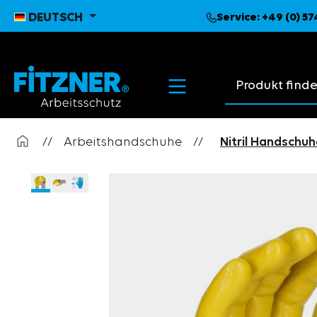
pringen
Zur Hauptnavigation springen
DEUTSCH
Service:
+49 (0) 5
Suchvorschläge
//
Arbeitshandschuhe
//
Nitril Handschu
Bildergalerie überspringen