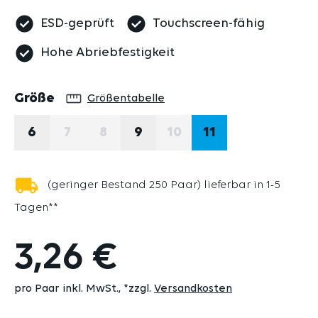
ESD-geprüft
Touchscreen-fähig
Hohe Abriebfestigkeit
auswählen
Größe
Größentabelle
6
7
8
9
10
11
(DIESE OPTION IST ZURZEIT NICHT VERFÜG
(DIESE OPTION IST ZURZEIT NICHT V
(DIESE OPTION IST ZURZ
(geringer Bestand 250 Paar) lieferbar in 1-5
Tagen**
3,26 €
pro Paar inkl. MwSt.
*zzgl.
Versandkosten