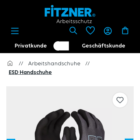
alt springen
Privatkunde
Geschäftskunde
Kundenumschalter
Händler
//
Arbeitshandschuhe
//
ESD Handschuhe
Bildergalerie überspringen