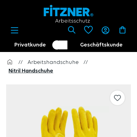
alt springen
Privatkunde
Geschäftskunde
Kundenumschalter
Händler
//
Arbeitshandschuhe
//
Nitril Handschuhe
Bildergalerie überspringen