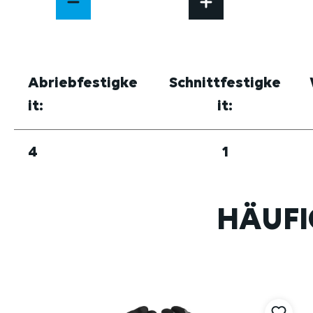
Abriebfestigke
Schnittfestigke
it:
it:
4
1
HÄUFI
Produktgalerie überspringen