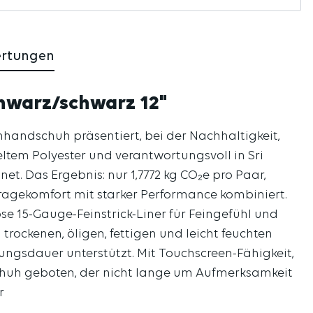
ertungen
chwarz/schwarz 12"
handschuh präsentiert, bei der Nachhaltigkeit,
ltem Polyester und verantwortungsvoll in Sri
t. Das Ergebnis: nur 1,7772 kg CO₂e pro Paar,
agekomfort mit starker Performance kombiniert.
e 15-Gauge-Feinstrick-Liner für Feingefühl und
rockenen, öligen, fettigen und leicht feuchten
ungsdauer unterstützt. Mit Touchscreen-Fähigkeit,
chuh geboten, der nicht lange um Aufmerksamkeit
r