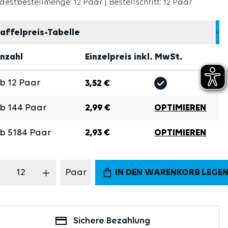
destbestellmenge: 12 Paar | Bestellschritt: 12 Paar
affelpreis-Tabelle
nzahl
Einzelpreis inkl. MwSt.
Ab
12
Paar
3,52 €
Ab
144
Paar
2,99 €
OPTIMIEREN
Ab
5184
Paar
2,93 €
OPTIMIEREN
odukt Anzahl: Gib den gewünschten Wert 
Paar
IN DEN WARENKORB LEGE
Sichere Bezahlung