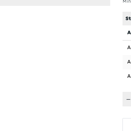
Min
St
A
Pr