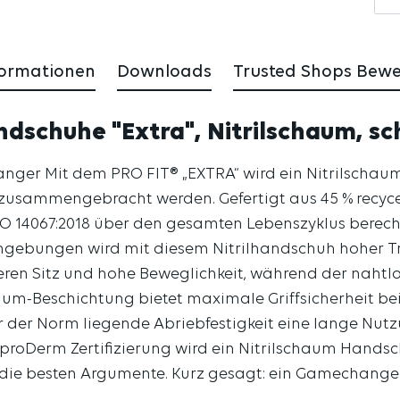
formationen
Downloads
Trusted Shops Bew
ndschuhe "Extra", Nitrilschaum, s
ger Mit dem PRO FIT® „EXTRA“ wird ein Nitrilschaum
 zusammengebracht werden. Gefertigt aus 45 % recyce
O 14067:2018 über den gesamten Lebenszyklus berechne
Umgebungen wird mit diesem Nitrilhandschuh hoher Tr
ren Sitz und hohe Beweglichkeit, während der nahtlos
um-Beschichtung bietet maximale Griffsicherheit bei t
r der Norm liegende Abriebfestigkeit eine lange Nutz
roDerm Zertifizierung wird ein Nitrilschaum Hands
t die besten Argumente. Kurz gesagt: ein Gamechange