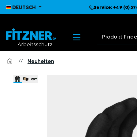
pringen
Zur Hauptnavigation springen
DEUTSCH
Service:
+49 (0) 5
Suchvorschläge
//
Neuheiten
Bildergalerie überspringen