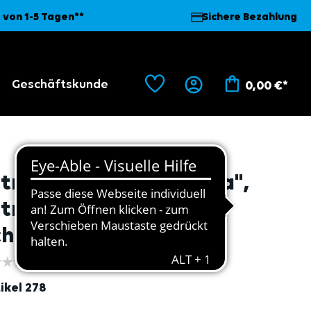
 von 1-5 Tagen**
Sichere Bezahlung
Geschäftskunde
0,00 €*
itril Handschuhe "Extra",
itrilschaum,
chwarz/schwarz 12
ikel
278