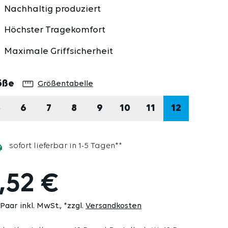
Nachhaltig produziert
Höchster Tragekomfort
Maximale Griffsicherheit
auswählen
öße
Größentabelle
5
6
7
8
9
10
11
12
sofort lieferbar in 1-5 Tagen**
,52 €
 Paar inkl. MwSt.
*zzgl.
Versandkosten