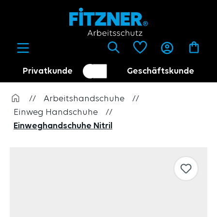
alt springen
Privatkunde
Geschäftskunde
Kundenumschalter
Händler
//
Arbeitshandschuhe
//
Einweg Handschuhe
//
Einweghandschuhe Nitril
Bildergalerie überspringen