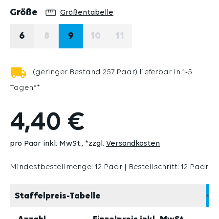
auswählen
Größe
Größentabelle
6
8
9
10
11
(DIESE OPTION IST ZURZEIT NICHT VERFÜG
(DIESE OPTION IST ZURZEIT N
(DIESE OPTION IST ZURZ
(geringer Bestand 257 Paar) lieferbar in 1-5
Tagen**
4,40 €
pro Paar inkl. MwSt.
*zzgl.
Versandkosten
Mindestbestellmenge: 12 Paar | Bestellschritt: 12 Paar
Staffelpreis-Tabelle