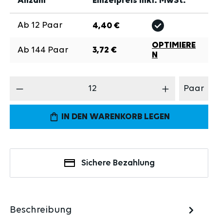
Anzahl
Einzelpreis inkl. MwSt.
Ab
12
Paar
4,40 €
OPTIMIERE
Ab
144
Paar
3,72 €
N
Produkt Anzahl: Gib den gewünschten Wert 
Paar
IN DEN WARENKORB LEGEN
Sichere Bezahlung
Beschreibung