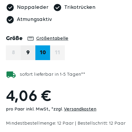
Nappaleder
Trikotrücken
Atmungsaktiv
auswählen
Größe
Größentabelle
8
9
10
11
(DIESE OPTION IST ZURZEIT NICHT VERFÜGBAR.)
(DIESE OPTION IST ZURZEIT N
sofort lieferbar in 1-5 Tagen**
4,06 €
pro Paar inkl. MwSt.
*zzgl.
Versandkosten
Mindestbestellmenge: 12 Paar | Bestellschritt: 12 Paar