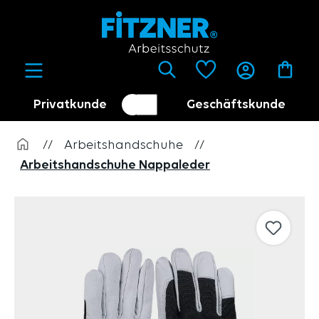
alt springen
Privatkunde
Geschäftskunde
Kundenumschalter
Händler
//
Arbeitshandschuhe
//
Arbeitshandschuhe Nappaleder
Bildergalerie überspringen