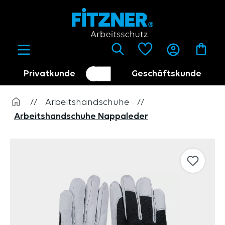
alt springen
Privatkunde
Geschäftskunde
Kundenumschalter
Händler
//
Arbeitshandschuhe
//
Arbeitshandschuhe Nappaleder
Bildergalerie überspringen