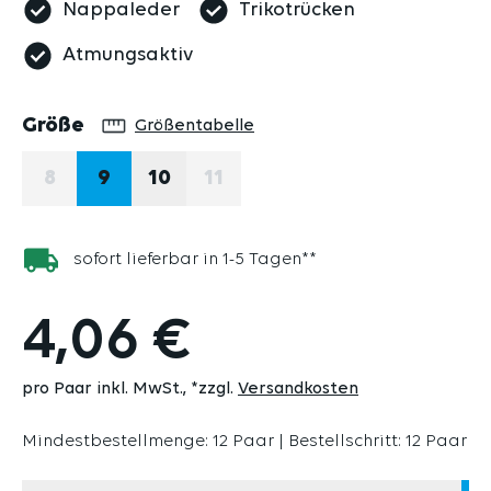
Nappaleder
Trikotrücken
Atmungsaktiv
auswählen
Größe
Größentabelle
8
9
10
11
(DIESE OPTION IST ZURZEIT NICHT VERFÜGBAR.)
(DIESE OPTION IST ZURZEIT N
sofort lieferbar in 1-5 Tagen**
4,06 €
pro Paar inkl. MwSt.
*zzgl.
Versandkosten
Mindestbestellmenge: 12 Paar | Bestellschritt: 12 Paar