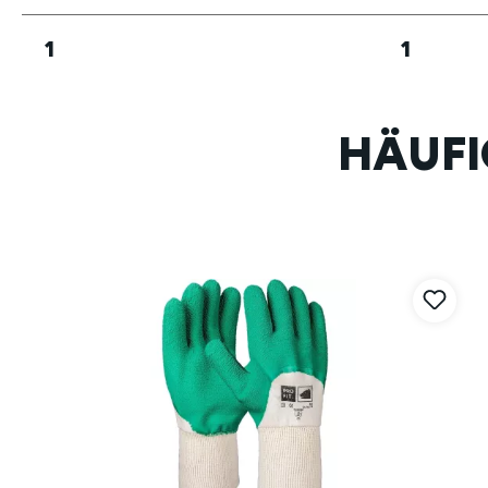
1
1
HÄUFI
Produktgalerie überspringen