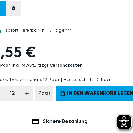
7
8
sofort lieferbar in 1-5 Tagen**
,55 €
 Paar inkl. MwSt.
*zzgl.
Versandkosten
destbestellmenge: 12 Paar | Bestellschritt: 12 Paar
odukt Anzahl: Gib den gewünschten Wert 
Paar
IN DEN WARENKORB LEGE
Sichere Bezahlung