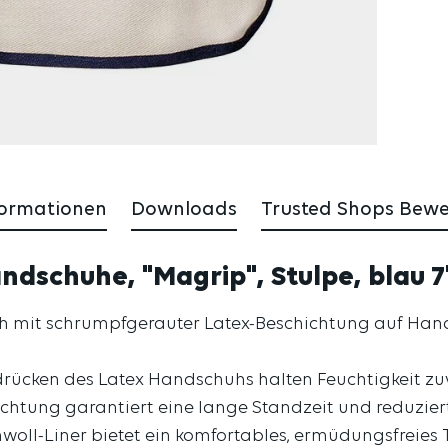
formationen
Downloads
Trusted Shops Bew
dschuhe, "Magrip", Stulpe, blau 7
huh mit schrumpfgerauter Latex-Beschichtung auf Ha
cken des Latex Handschuhs halten Feuchtigkeit zuv
hichtung garantiert eine lange Standzeit und reduzie
ll-Liner bietet ein komfortables, ermüdungsfreies 