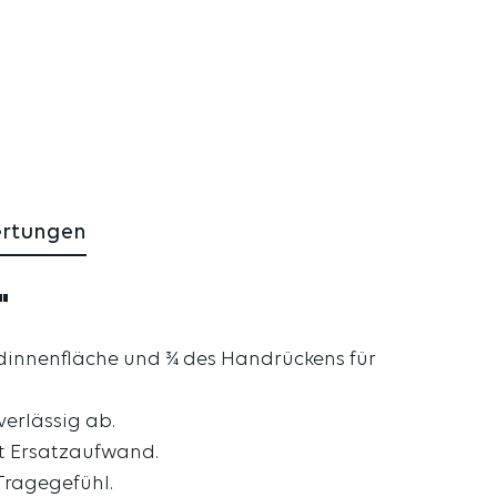
ertungen
"
ndinnenfläche und ¾ des Handrückens für
erlässig ab.
rt Ersatzaufwand.
Tragegefühl.