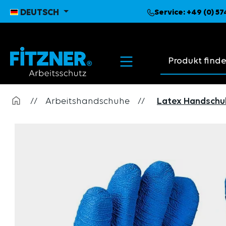
pringen
Zur Hauptnavigation springen
DEUTSCH
Service:
+49 (0) 5
Suchvorschläge
//
Arbeitshandschuhe
//
Latex Handschu
Bildergalerie überspringen