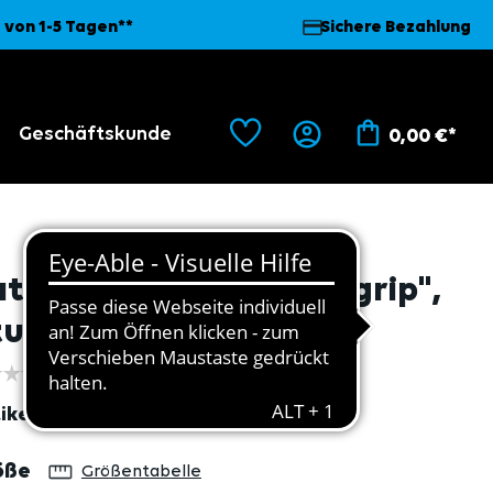
 von 1-5 Tagen**
Sichere Bezahlung
Geschäftskunde
0,00 €*
atex Handschuhe, "Magrip",
ulpe, blau 7
ikel
333
auswählen
öße
Größentabelle