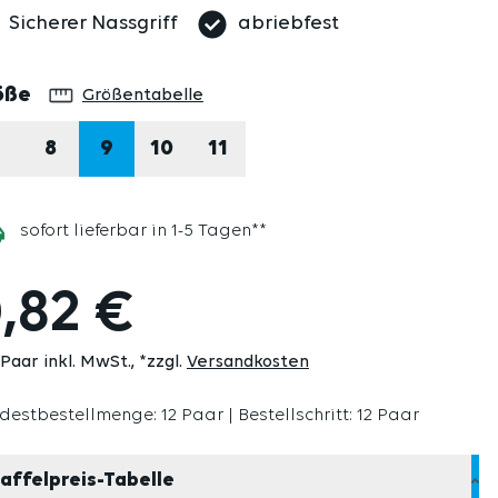
Sicherer Nassgriff
abriebfest
auswählen
öße
Größentabelle
7
8
9
10
11
sofort lieferbar in 1-5 Tagen**
,82 €
 Paar inkl. MwSt.
*zzgl.
Versandkosten
destbestellmenge: 12 Paar | Bestellschritt: 12 Paar
affelpreis-Tabelle