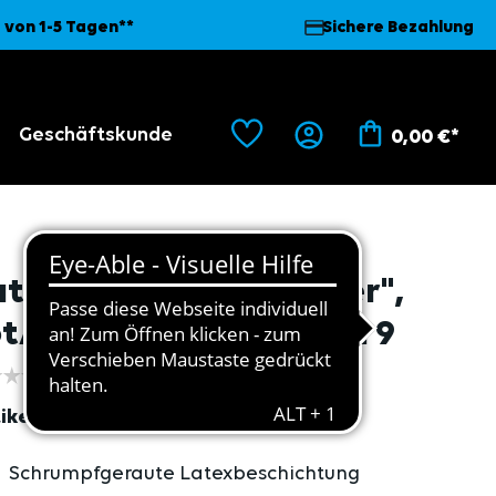
 von 1-5 Tagen**
Sichere Bezahlung
Geschäftskunde
0,00 €*
atex Handschuh, "Super",
ot/schwarz, Strickbund 9
ikel
595
Schrumpfgeraute Latexbeschichtung