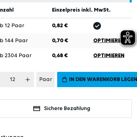
nzahl
Einzelpreis inkl. MwSt.
Ab
12
Paar
0,82 €
Ab
144
Paar
0,70 €
OPTIMIEREN
Ab
2304
Paar
0,68 €
OPTIMIEREN
odukt Anzahl: Gib den gewünschten Wert 
Paar
IN DEN WARENKORB LEGE
Sichere Bezahlung