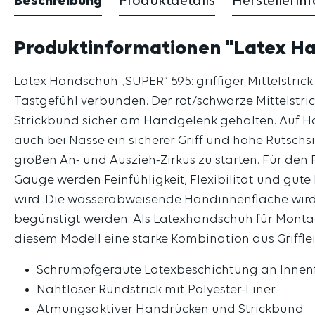
Beschreibung
Produktdetails
Herstellerin
Produktinformationen "Latex Han
Latex Handschuh „SUPER“ 595: griffiger Mittelstri
Tastgefühl verbunden. Der rot/schwarze Mittelstri
Strickbund sicher am Handgelenk gehalten. Auf H
auch bei Nässe ein sicherer Griff und hohe Rutschs
großen An- und Auszieh-Zirkus zu starten. Für den 
Gauge werden Feinfühligkeit, Flexibilität und g
wird. Die wasserabweisende Handinnenfläche wird i
begünstigt werden. Als Latexhandschuh für Monta
diesem Modell eine starke Kombination aus Griffle
Schrumpfgeraute Latexbeschichtung an Innen
Nahtloser Rundstrick mit Polyester-Liner
Atmungsaktiver Handrücken und Strickbund