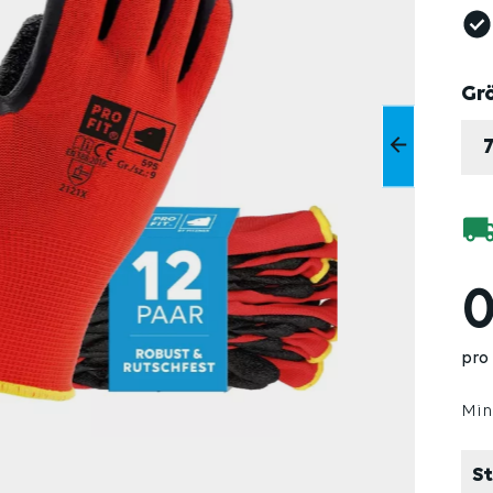
Gr
0
pro
Min
St