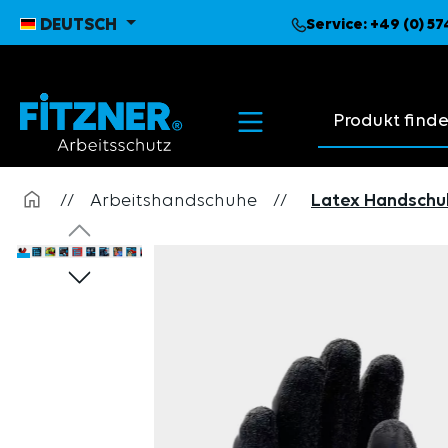
pringen
Zur Hauptnavigation springen
DEUTSCH
Service:
+49 (0) 5
Suchvorschläge
//
Arbeitshandschuhe
//
Latex Handschu
Bildergalerie überspringen