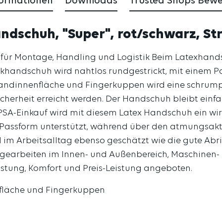
formationen
Downloads
Trusted Shops Bew
dschuh, "Super", rot/schwarz, St
ck für Montage, Handling und Logistik Beim Latexhan
ckhandschuh wird nahtlos rundgestrickt, mit einem Po
andinnenfläche und Fingerkuppen wird eine schrump
icherheit erreicht werden. Der Handschuh bleibt einf
PSA-Einkauf wird mit diesem Latex Handschuh ein wirts
ute Passform unterstützt, während über den atmungsa
m Arbeitsalltag ebenso geschätzt wie die gute Abrie
gearbeiten im Innen- und Außenbereich, Maschinen- 
istung, Komfort und Preis-Leistung angeboten.
fläche und Fingerkuppen