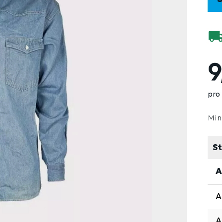
9
pro
Min
St
A