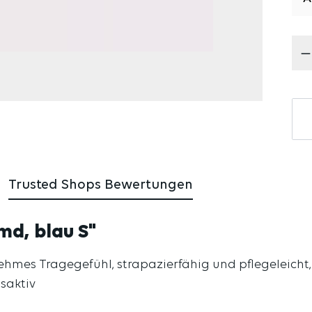
Pr
Trusted Shops Bewertungen
d, blau S"
ehmes Tragegefühl, strapazierfähig und pflegeleicht
saktiv