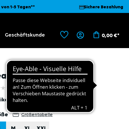
 von 1-5 Tagen**
Sichere Bezahlung
Geschäftskunde
0,00 €*
eanshemd, blau S
ikel
4070
auswählen
öße
Größentabelle
S
M
XL
XXL