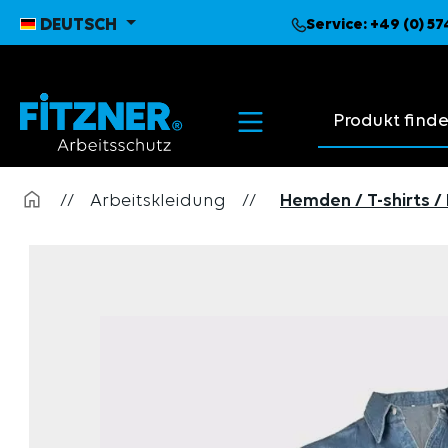
pringen
Zur Hauptnavigation springen
DEUTSCH
Service:
+49 (0) 5
Suchvorschläge
//
Arbeitskleidung
//
Hemden / T-shirts / 
Bildergalerie überspringen