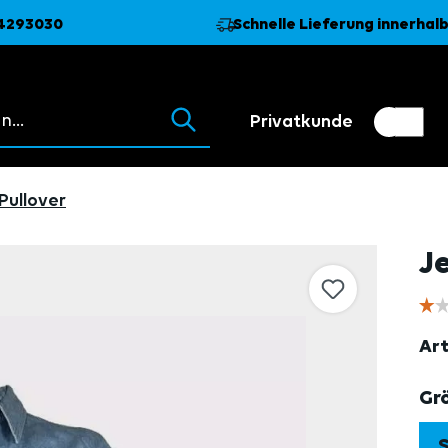
74293030
Schnelle Lieferung innerhalb
 erscheinen beim Tippen.
Privatkunde
Kundenumschalter
Händler
Pullover
J
Art
Gr