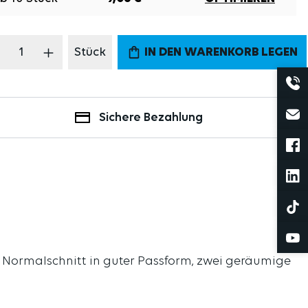
odukt Anzahl: Gib den gewünschten Wert 
Stück
IN DEN WARENKORB LEGEN
Sichere Bezahlung
, Normalschnitt in guter Passform, zwei geräumige