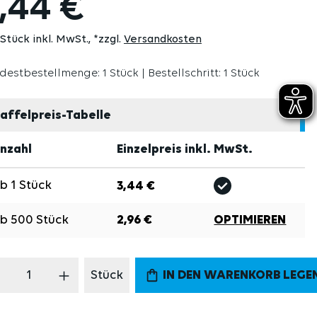
,44 €
 Stück inkl. MwSt.
*zzgl.
Versandkosten
destbestellmenge: 1 Stück | Bestellschritt: 1 Stück
affelpreis-Tabelle
nzahl
Einzelpreis inkl. MwSt.
Ab
1
Stück
3,44 €
Ab
500
Stück
2,96 €
OPTIMIEREN
odukt Anzahl: Gib den gewünschten Wert 
Stück
IN DEN WARENKORB LEGE