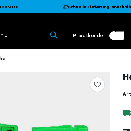
74293030
Schnelle Lieferung innerhalb
 erscheinen beim Tippen.
Privatkunde
Kundenumschalter
Händler
he
H
Art