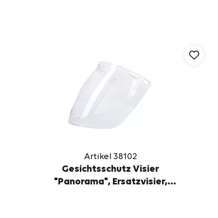
Produktgalerie überspringen
Artikel 38102
Gesichtsschutz Visier
"Panorama", Ersatzvisier,
beschlagfrei