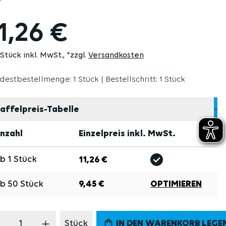
1,26 €
 Stück inkl. MwSt.
*zzgl.
Versandkosten
destbestellmenge: 1 Stück | Bestellschritt: 1 Stück
affelpreis-Tabelle
nzahl
Einzelpreis inkl. MwSt.
Ab
1
Stück
11,26 €
Ab
50
Stück
9,45 €
OPTIMIEREN
odukt Anzahl: Gib den gewünschten Wert 
Stück
IN DEN WARENKORB LEGE