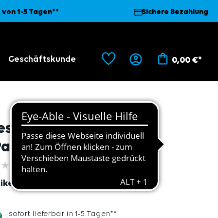
 von 1-5 Tagen**
Sichere Bezahlung
Geschäftskunde
0,00 €*
esichtsschutz Visier
Panorama" Ersatzvisier
ikel
38101
sofort lieferbar in 1-5 Tagen**