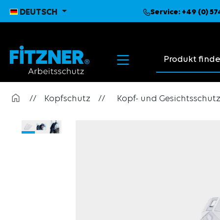
pringen
Zur Hauptnavigation springen
DEUTSCH
Service:
+49 (0) 5
Suchvorschläge
//
Kopfschutz
//
Kopf- und Gesichtsschut
Bildergalerie überspringen