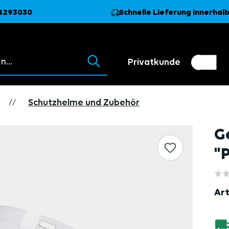
74293030
Schnelle Lieferung innerhalb
 erscheinen beim Tippen.
Privatkunde
Kundenumschalter
Händler
z
//
Schutzhelme und Zubehör
G
"
Art