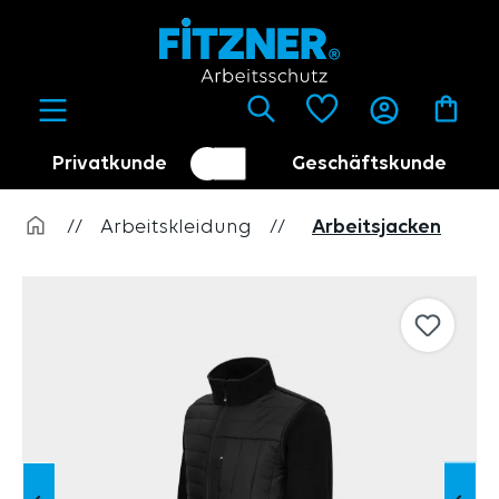
alt springen
Privatkunde
Geschäftskunde
Kundenumschalter
Händler
//
Arbeitskleidung
//
Arbeitsjacken
Bildergalerie überspringen