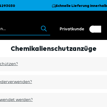
74293030
Schnelle Lieferung innerhalb
 erscheinen beim Tippen.
Privatkunde
Kundenumschalter
Händler
Chemikalienschutzanzüge
schützen?
ederverwenden?
rwendet werden?