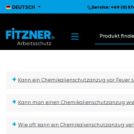
pringen
Zur Hauptnavigation springen
DEUTSCH
Service:
+49 (0) 5
Suchvorschläge
+
Kann ein Chemikalienschutzanzug vor Feuer 
+
Kann man einen Chemikalienschutzanzug wi
+
Wie oft kann ein Chemikalienschutzanzug ve