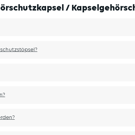
örschutzkapsel / Kapselgehörsc
rschutzstöpsel?
n?
erden?