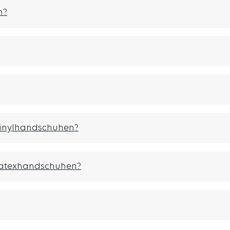
n?
 Vinylhandschuhen?
 Latexhandschuhen?