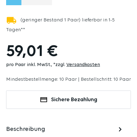
(DIESE OPTION IST ZURZEIT NICHT VERFÜGBAR.)
(DIESE OPTION IST ZURZEIT NICHT VERFÜG
(DIESE OPTION IST ZURZEIT NICHT V
(geringer Bestand 1 Paar) lieferbar in 1-5
Tagen**
59,01 €
pro Paar inkl. MwSt.
*zzgl.
Versandkosten
Mindestbestellmenge: 10 Paar | Bestellschritt: 10 Paar
Sichere Bezahlung
Beschreibung