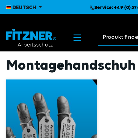
pringen
Zur Hauptnavigation springen
DEUTSCH
Service:
+49 (0) 5
Suchvorschläge
Montagehandschuh