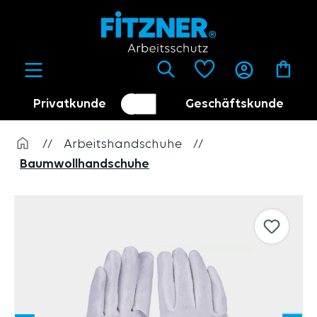
alt springen
Privatkunde
Geschäftskunde
Kundenumschalter
Händler
//
Arbeitshandschuhe
//
Baumwollhandschuhe
Bildergalerie überspringen