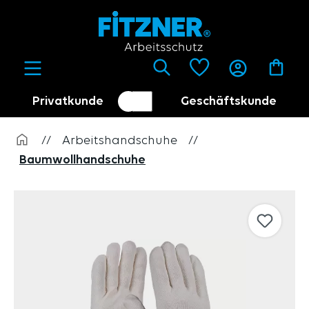
alt springen
Privatkunde
Geschäftskunde
Kundenumschalter
Händler
//
Arbeitshandschuhe
//
Baumwollhandschuhe
Bildergalerie überspringen