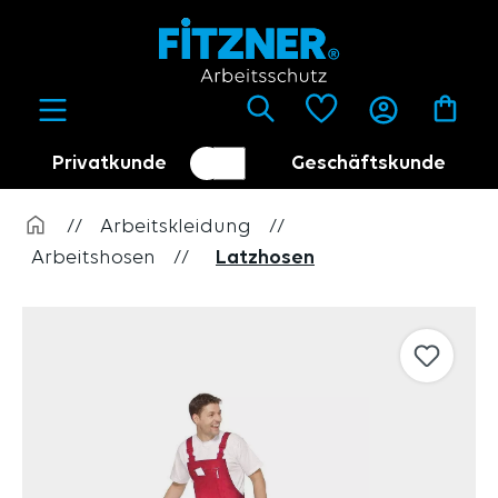
alt springen
Privatkunde
Geschäftskunde
Kundenumschalter
Händler
//
Arbeitskleidung
//
Arbeitshosen
//
Latzhosen
Bildergalerie überspringen