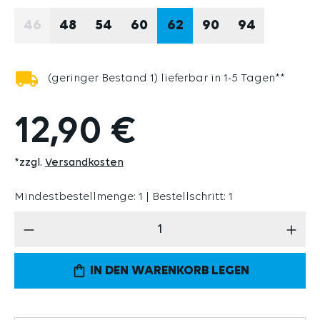
46
48
54
60
62
90
94
(DIESE OPTION IST ZURZEIT NICHT VERFÜGBAR.)
(geringer Bestand 1) lieferbar in 1-5 Tagen**
12,90 €
*zzgl.
Versandkosten
Mindestbestellmenge: 1 | Bestellschritt: 1
Produkt Anzahl: Gib den gewünschten Wert 
IN DEN WARENKORB LEGEN