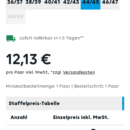
36/37
38/39
40/41
42/43
44/45
46/47
48/49
(DIESE OPTION IST ZURZEIT NICHT VERFÜGBAR.)
sofort lieferbar in 1-5 Tagen**
12,13 €
pro Paar inkl. MwSt.
*zzgl.
Versandkosten
Mindestbestellmenge: 1 Paar | Bestellschritt: 1 Paar
Staffelpreis-Tabelle
Anzahl
Einzelpreis inkl. MwSt.