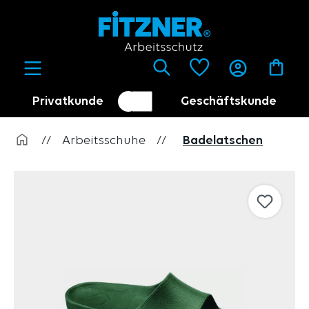
alt springen
Privatkunde
Geschäftskunde
Kundenumschalter
Händler
//
Arbeitsschuhe
//
Badelatschen
Bildergalerie überspringen