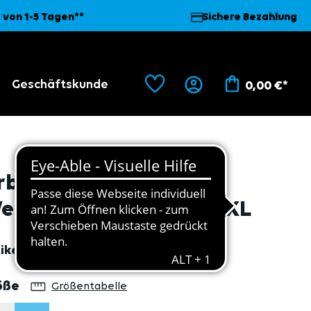
 von 1-5 Tagen**
Sichere Bezahlung
Geschäftskunde
0,00 €*
rbeitsweste "Sport",
endeweste rot/blau XXL
ikel
49
auswählen
öße
Größentabelle