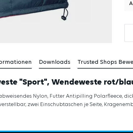
formationen
Downloads
Trusted Shops Bew
este "Sport", Wendeweste rot/bla
weisendes Nylon, Futter Antipilling Polarfleece, di
rstellbar, zwei Einschubtaschen je Seite, Kragenem