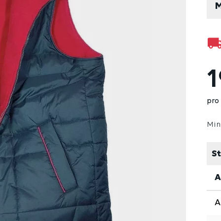
1
pro
Min
St
A