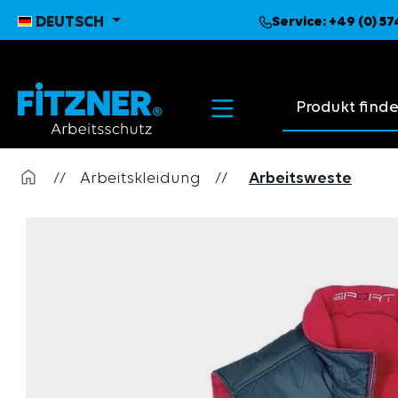
pringen
Zur Hauptnavigation springen
DEUTSCH
Service:
+49 (0) 5
Suchvorschläge
//
Arbeitskleidung
//
Arbeitsweste
Bildergalerie überspringen