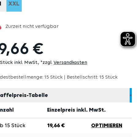
M
XXL
(DIESE OPTION IST ZURZEIT NICHT VERFÜGBAR.)
Zurzeit nicht verfügbar
9,66 €
 Stück inkl. MwSt.
*zzgl.
Versandkosten
destbestellmenge: 15 Stück | Bestellschritt: 15 Stück
affelpreis-Tabelle
nzahl
Einzelpreis inkl. MwSt.
Ab
15
Stück
19,66 €
OPTIMIEREN