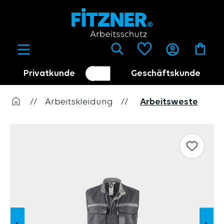
alt springen
Privatkunde
Geschäftskunde
Kundenumschalter
Händler
//
Arbeitskleidung
//
Arbeitsweste
Bildergalerie überspringen