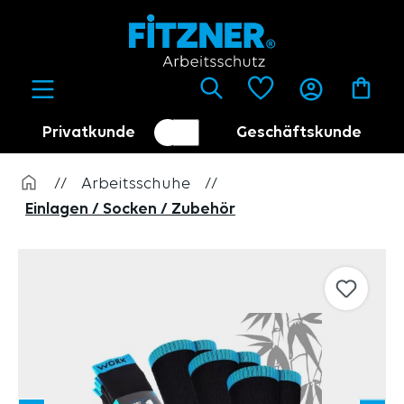
alt springen
Privatkunde
Geschäftskunde
Kundenumschalter
Händler
//
Arbeitsschuhe
//
Einlagen / Socken / Zubehör
Bildergalerie überspringen