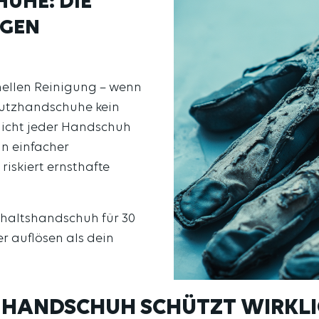
UHE: DIE
EGEN
onellen Reinigung – wenn
hutzhandschuhe kein
Nicht jeder Handschuh
in einfacher
skiert ernsthafte
shaltshandschuh für 30
er auflösen als dein
 HANDSCHUH SCHÜTZT WIRKLI