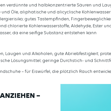
n verdünnte und halbkonzentrierte Säuren und Laugen
 und Öle, aliphatische und alicyclische Kohlenwasser
llergierisiko; gutes Tastempfinden, Fingerbeweglichkei
 chlorierte Kohlenwasserstoffe, Aldehyde, Ester und
Wasser, da eine seifige Substanz entstehen kann
 Laugen und Alkoholen, gute Abriebfestigkeit; protein
sche Lösungsmittel; geringe Durchstich- und Schnitt
dschuhe – für Eiswürfel, die plötzlich Rauch entwicke
 ANZIEHEN –